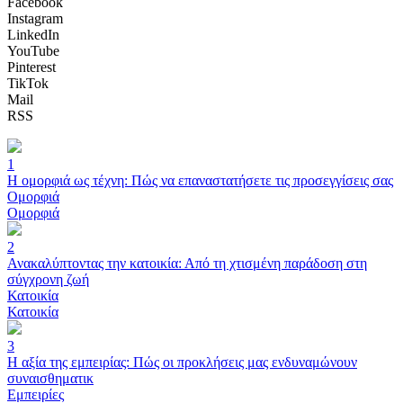
Facebook
Instagram
LinkedIn
YouTube
Pinterest
TikTok
Mail
RSS
1
Η ομορφιά ως τέχνη: Πώς να επαναστατήσετε τις προσεγγίσεις σας
Ομορφιά
Ομορφιά
2
Ανακαλύπτοντας την κατοικία: Από τη χτισμένη παράδοση στη
σύγχρονη ζωή
Κατοικία
Κατοικία
3
Η αξία της εμπειρίας: Πώς οι προκλήσεις μας ενδυναμώνουν
συναισθηματικ
Εμπειρίες