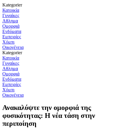
Kategorier
Κατοικία
Γυναίκες
Αθλημα
Ομορφιά
Ενδύματα
Εμπειρίες
Χόμπι
Οικογένεια
Kategorier
Κατοικία
Γυναίκες
Αθλημα
Ομορφιά
Ενδύματα
Εμπειρίες
Χόμπι
Οικογένεια
Ανακαλύψτε την ομορφιά της
φυσικότητας: Η νέα τάση στην
περιποίηση