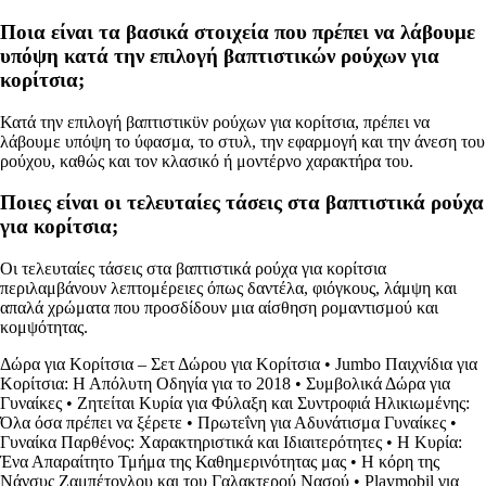
Ποια είναι τα βασικά στοιχεία που πρέπει να λάβουμε
υπόψη κατά την επιλογή βαπτιστικών ρούχων για
κορίτσια;
Κατά την επιλογή βαπτιστικϋν ρούχων για κορίτσια, πρέπει να
λάβουμε υπόψη το ύφασμα, το στυλ, την εφαρμογή και την άνεση του
ρούχου, καθώς και τον κλασικό ή μοντέρνο χαρακτήρα του.
Ποιες είναι οι τελευταίες τάσεις στα βαπτιστικά ρούχα
για κορίτσια;
Οι τελευταίες τάσεις στα βαπτιστικά ρούχα για κορίτσια
περιλαμβάνουν λεπτομέρειες όπως δαντέλα, φιόγκους, λάμψη και
απαλά χρώματα που προσδίδουν μια αίσθηση ρομαντισμού και
κομψότητας.
Δώρα για Κορίτσια – Σετ Δώρου για Κορίτσια
•
Jumbo Παιχνίδια για
Κορίτσια: Η Απόλυτη Οδηγία για το 2018
•
Συμβολικά Δώρα για
Γυναίκες
•
Ζητείται Κυρία για Φύλαξη και Συντροφιά Ηλικιωμένης:
Όλα όσα πρέπει να ξέρετε
•
Πρωτεΐνη για Αδυνάτισμα Γυναίκες
•
Γυναίκα Παρθένος: Χαρακτηριστικά και Ιδιαιτερότητες
•
Η Κυρία:
Ένα Απαραίτητο Τμήμα της Καθημερινότητας μας
•
Η κόρη της
Νάνσυς Ζαμπέτογλου και του Γαλακτερού Νασού
•
Playmobil για