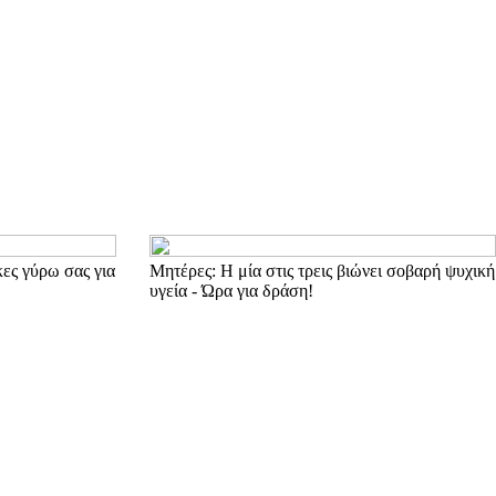
ες γύρω σας για
Μητέρες: Η μία στις τρεις βιώνει σοβαρή ψυχική
υγεία - Ώρα για δράση!