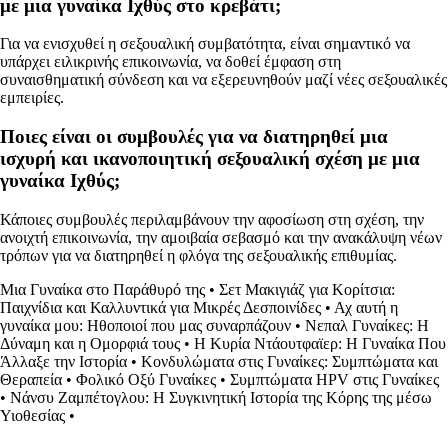
με μια γυναίκα Ιχθύς στο κρεβάτι;
Για να ενισχυθεί η σεξουαλική συμβατότητα, είναι σημαντικό να
υπάρχει ειλικρινής επικοινωνία, να δοθεί έμφαση στη
συναισθηματική σύνδεση και να εξερευνηθούν μαζί νέες σεξουαλικές
εμπειρίες.
Ποιες είναι οι συμβουλές για να διατηρηθεί μια
ισχυρή και ικανοποιητική σεξουαλική σχέση με μια
γυναίκα Ιχθύς;
Κάποιες συμβουλές περιλαμβάνουν την αφοσίωση στη σχέση, την
ανοιχτή επικοινωνία, την αμοιβαία σεβασμό και την ανακάλυψη νέων
τρόπων για να διατηρηθεί η φλόγα της σεξουαλικής επιθυμίας.
Μια Γυναίκα στο Παράθυρό της
•
Σετ Μακιγιάζ για Κορίτσια:
Παιχνίδια και Καλλυντικά για Μικρές Δεσποινίδες
•
Αχ αυτή η
γυναίκα μου: Ηθοποιοί που μας συναρπάζουν
•
Νεπαλ Γυναίκες: Η
Δύναμη και η Ομορφιά τους
•
Η Κυρία Ντάουτφαϊερ: Η Γυναίκα Που
Άλλαξε την Ιστορία
•
Κονδυλώματα στις Γυναίκες: Συμπτώματα και
Θεραπεία
•
Φολικό Οξύ Γυναίκες
•
Συμπτώματα HPV στις Γυναίκες
•
Νάνσυ Ζαμπέτογλου: Η Συγκινητική Ιστορία της Κόρης της μέσω
Υιοθεσίας
•