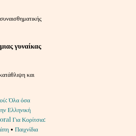
 συναισθηματικής
 μιας γυναίκας
 κατάθλιψη και
ού: Όλα όσα
την Ελληνική
al Για Κορίτσια:
γάπη
•
Παιχνίδια