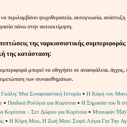
 να περιλαμβάνει ψυχοθεραπεία, αυτογνωσία, ανάπτυξη
γασία πάνω στην αυτοεκτίμηση.
 επιπτώσεις της ναρκισσιστικής συμπεριφοράς
κή της κατάσταση;
υμπεριφορά μπορεί να οδηγήσει σε ανασφάλεια, άγχος,
ντιμετώπιση των συναισθημάτων.
 Γκάλη: Μια Συναρπαστική Ιστορία
•
Η Κόρη του Ματι
ε
•
Παιδικά Ρολόγια για Κορίτσια
•
Η Σημασία του h σ
α Κορίτσια – Σετ Δώρου για Κορίτσια
•
Μπουφάν Mayor
ός
•
Η Κόρη Μου, Η Ζωή Μου: Σοφά Λόγια Για Την Α