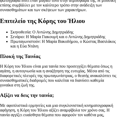
φωτογραφία δίνει έναν μαγικό τόνο στην ατμόσφαιρά της. Η μουσική
επίσης συμβάλλει με τον καλύτερο τρόπο στην ανάδειξη των
συναισθημάτων και των σκέψεων των χαρακτήρων.
Επιτελείο της Κόρης του Ήλιου
Σκηνοθεσία: Ο Αντώνης Δημητριάδης
Σενάριο: Η Μαρία Γιακουμή και ο Αντώνης Δημητριάδης
Πρωταγωνιστούν: Η Μαρία Βακοδήμου, ο Κώστας Βασιλάκος
και η Εύα Ντάνη
Πλοκή της Ταινίας
Η Κόρη του Ήλιου είναι μια ταινία που προσεγγίζει θέματα όπως η
αγάπη, η αυτογνωσία και η αναζήτηση της ευτυχίας. Μέσα από τις
διαφορετικές πλευρές της πρωταγωνίστριας, ο θεατής ανακαλύπτει τις
συναισθηματικές διαδρομές που καλείται να διανύσει καθεμία
γυναίκα στη ζωή της.
Αξίζει να δεις την ταινία;
Με αφοπλιστικά ερμηνείες και μια συγκλονιστική κινηματογραφική
αφήγηση, η Κόρη του Ήλιου αξίζει αναμφίβολα τον χρόνο σας. Η
ταινία αγγίζει ευαίσθητα θέματα που αφορούν τον καθένα μας,