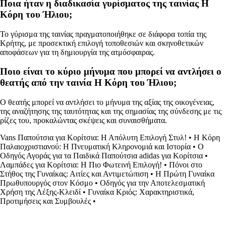
Ποια ήταν η διαδικασία γυρίσματος της ταινίας Η
Κόρη του Ήλιου;
Το γύρισμα της ταινίας πραγματοποιήθηκε σε διάφορα τοπία της
Κρήτης, με προσεκτική επιλογή τοποθεσιών και σκηνοθετικών
αποφάσεων για τη δημιουργία της ατμόσφαιρας.
Ποιο είναι το κύριο μήνυμα που μπορεί να αντλήσει ο
θεατής από την ταινία Η Κόρη του Ήλιου;
Ο θεατής μπορεί να αντλήσει το μήνυμα της αξίας της οικογένειας,
της αναζήτησης της ταυτότητας και της σημασίας της σύνδεσης με τις
ρίζες του, προκαλώντας σκέψεις και συναισθήματα.
Vans Παπούτσια για Κορίτσια: Η Απόλυτη Επιλογή Στυλ!
•
Η Κόρη
Παλαιοχριστιανού: Η Πνευματική Κληρονομιά και Ιστορία
•
Ο
Οδηγός Αγοράς για τα Παιδικά Παπούτσια adidas για Κορίτσια
•
Λαμπάδες για Κορίτσια: Η Πιο Φωτεινή Επιλογή!
•
Πόνοι στο
Στήθος της Γυναίκας: Αιτίες και Αντιμετώπιση
•
Η Πρώτη Γυναίκα
Πρωθυπουργός στον Κόσμο
•
Οδηγός για την Αποτελεσματική
Χρήση της Λέξης-Κλειδί
•
Γυναίκα Κριός: Χαρακτηριστικά,
Προτιμήσεις και Συμβουλές
•