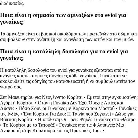
διαδικασίας.
Ποια είναι η σημασία των αμινοξέων στο eviol για
γυναίκες;
Τα αμινοξέα είναι οι βασικοί οικοδόμοι των πρωτεϊνών στο σώμα και
συμβάλλουν στην ανάπτυξη και ανανέωση των ιστών και των μυών.
Ποια είναι η κατάλληλη δοσολογία για το eviol για
γυναίκες;
Η κατάλληλη δοσολογία του eviol για γυναίκες εξαρτάται από τις
ανάγκες και τις ατομικές συνθήκες κάθε γυναίκας. Συνιστάται να
ακολουθείτε τις οδηγίες του κατασκευαστή ή να συμβουλευτείτε τον
γιατρό σας.
Σετ Μαιευτηρίου για Νεογέννητο Κορίτσι
•
Εμετοί στην εγκυμοσύνη:
Αγόρι ή Κορίτσι;
•
Όταν η Γυναίκα Δεν Έχει Όρεξη: Αιτίες και
Λύσεις
•
Πόσο Ζουν οι Γυναίκες με Καρκίνο του Μαστού
•
Γυναίκες
της Ινδίας
•
Ένα Κορίτσι Για Δύο: Η Ταινία που Συγκινεί
•
Δώρο για
Βάπτιση Κορίτσι
•
Η υπόθεση Οι Τρεις Ψηλές Γυναίκες στο Θέατρο
•
Το Κορίτσι με το Τατουάζ
•
Γυναίκες από τις Φιλιππίνες: Μια
Αναδρομή στην Κουλτούρα και τις Πρακτικές Τους
•