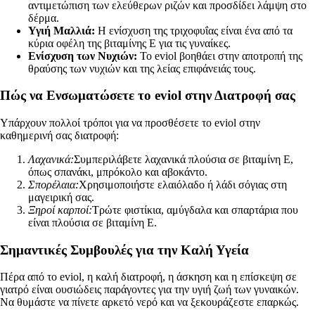
αντιμετώπιση των ελεύθερων ριζών και προσδίδει λάμψη στο
δέρμα.
Υγιή Μαλλιά:
Η ενίσχυση της τριχοφυΐας είναι ένα από τα
κύρια οφέλη της βιταμίνης Ε για τις γυναίκες.
Ενίσχυση των Νυχιών:
Το eviol βοηθάει στην αποτροπή της
θραύσης των νυχιών και της λείας επιφάνειάς τους.
Πώς να Ενσωματώσετε το eviol στην Διατροφή σας
Υπάρχουν πολλοί τρόποι για να προσθέσετε το eviol στην
καθημερινή σας διατροφή:
Λαχανικά:
Συμπεριλάβετε λαχανικά πλούσια σε βιταμίνη Ε,
όπως σπανάκι, μπρόκολο και αβοκάντο.
Σπορέλαια:
Χρησιμοποιήστε ελαιόλαδο ή λάδι σόγιας στη
μαγειρική σας.
Ξηροί καρποί:
Τρώτε φιστίκια, αμύγδαλα και σπαρτάρια που
είναι πλούσια σε βιταμίνη Ε.
Σημαντικές Συμβουλές για την Καλή Υγεία
Πέρα από το eviol, η καλή διατροφή, η άσκηση και η επίσκεψη σε
γιατρό είναι ουσιώδεις παράγοντες για την υγιή ζωή των γυναικών.
Να θυμάστε να πίνετε αρκετό νερό και να ξεκουράζεστε επαρκώς.