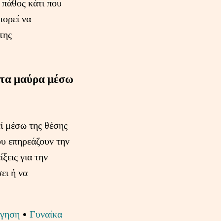
 πάθος κάτι που
πορεί να
της
ε τα μαύρα μέσω
εί μέσω της θέσης
ου επηρεάζουν την
ξεις για την
ει ή να
ήγηση
•
Γυναίκα