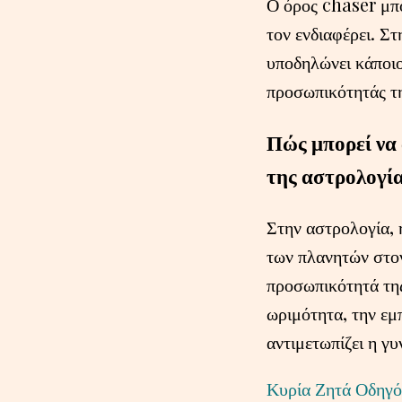
Ο όρος chaser μπο
τον ενδιαφέρει. Στ
υποδηλώνει κάποιο
προσωπικότητάς τ
Πώς μπορεί να 
της αστρολογία
Στην αστρολογία, 
των πλανητών στον
προσωπικότητά της
ωριμότητα, την εμπ
αντιμετωπίζει η γυ
Κυρία Ζητά Οδηγό