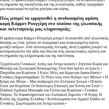
τη σημασία της οικογένειας και της γενεαλογίας, καθώς περιγράφει
μια συγκεκριμένη σχέση μητέρας και κόρης.
Πώς μπορεί να ερμηνευθεί η συνδυασμένη φράση
κορή Κάρμεν Ρουγγέρη στο πλαίσιο της γλωσσικής
και πολιτισμικής μας κληρονομιάς;
Η φράση κόρη Κάρμεν Ρουγγέρη μπορεί να αναλυθεί από γλωσσικής
άποψης ως ένας τρόπος να περιγραφεί μια συγκεκριμένη σχέση
μεταξύ ατόμων. Από πολιτισμικής πλευράς, αυτή η φράση μπορεί να
αντιπροσωπεύει την αξία που δίνεται στις οικογενειακές σχέσεις και
τη σημασία της κληρονομιάς και της ταυτότητας.
Τριχόπτωση Γυναικών: Αιτίες και Αντιμετώπιση
•
Ζητείται Κυρία για
Φύλαξη και Συντροφιά Ηλικιωμένης: Όλα όσα πρέπει να ξέρετε
•
Παιχνίδια για Κορίτσια 3 Ετών: Ιδέες για Δώρα και Διασκέδαση
•
Γυναίκες Δημοσιογράφοι: Το Ρόλο τους στον Κόσμο των Μέσων
•
Η
Κόρη του Ήλιου – Μια αναδρομή στο Ελληνικό Σινεμά
•
Πεδιλα
Geox για Κορίτσια: Οι Καλύτερες Επιλογές για Άνεση και Στυλ!
•
Παιδικά Αμάνικα Μπουφάν και Γιλέκα για Κορίτσια
•
Γυναίκα
Ταύρος: Τα Χαρακτηριστικά του Ζωδιακού Σημείου
•
Η Κόρη: Η
Κλίση της Αρχαίας Ελλάδας
•
Κονδυλώματα στο Αρχικό Στάδιο σε
Γυναίκες: Συμπτώματα και Αντιμετώπιση
•