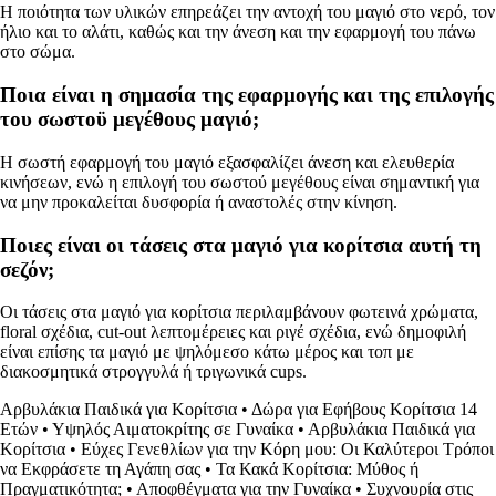
Η ποιότητα των υλικών επηρεάζει την αντοχή του μαγιό στο νερό, τον
ήλιο και το αλάτι, καθώς και την άνεση και την εφαρμογή του πάνω
στο σώμα.
Ποια είναι η σημασία της εφαρμογής και της επιλογής
του σωστοϋ μεγέθους μαγιό;
Η σωστή εφαρμογή του μαγιό εξασφαλίζει άνεση και ελευθερία
κινήσεων, ενώ η επιλογή του σωστού μεγέθους είναι σημαντική για
να μην προκαλείται δυσφορία ή αναστολές στην κίνηση.
Ποιες είναι οι τάσεις στα μαγιό για κορίτσια αυτή τη
σεζόν;
Οι τάσεις στα μαγιό για κορίτσια περιλαμβάνουν φωτεινά χρώματα,
floral σχέδια, cut-out λεπτομέρειες και ριγέ σχέδια, ενώ δημοφιλή
είναι επίσης τα μαγιό με ψηλόμεσο κάτω μέρος και τοπ με
διακοσμητικά στρογγυλά ή τριγωνικά cups.
Αρβυλάκια Παιδικά για Κορίτσια
•
Δώρα για Εφήβους Κορίτσια 14
Ετών
•
Υψηλός Αιματοκρίτης σε Γυναίκα
•
Αρβυλάκια Παιδικά για
Κορίτσια
•
Εύχες Γενεθλίων για την Κόρη μου: Οι Καλύτεροι Τρόποι
να Εκφράσετε τη Αγάπη σας
•
Τα Κακά Κορίτσια: Μύθος ή
Πραγματικότητα;
•
Αποφθέγματα για την Γυναίκα
•
Συχνουρία στις