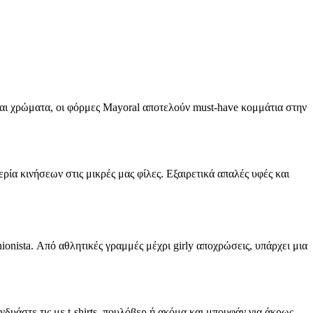
 και χρώματα, οι φόρμες Mayoral αποτελούν must-have κομμάτια στην
ία κινήσεων στις μικρές μας φίλες. Εξαιρετικά απαλές υφές και
onista. Από αθλητικές γραμμές μέχρι girly αποχρώσεις, υπάρχει μια
υάστε τις με t-shirts, πουλόβερ ή ακόμα και μπουφάν για άκρως