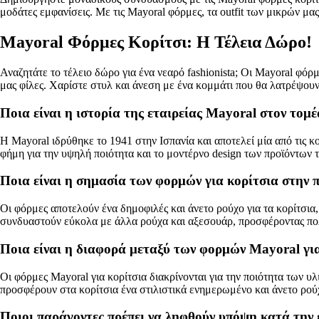
μοδάτες εμφανίσεις. Με τις Mayoral φόρμες, τα outfit των μικρών μα
Mayoral Φόρμες Κορίτσι: Η Τέλεια Δώρο!
Αναζητάτε το τέλειο δώρο για ένα νεαρό fashionista; Οι Mayoral φόρμ
μας φίλες. Χαρίστε στυλ και άνεση με ένα κομμάτι που θα λατρέψουν
Ποια είναι η ιστορία της εταιρείας Mayoral στον τομ
Η Mayoral ιδρύθηκε το 1941 στην Ισπανία και αποτελεί μία από τις 
φήμη για την υψηλή ποιότητα και το μοντέρνο design των προϊόντων τ
Ποια είναι η σημασία των φορμών για κορίτσια στην 
Οι φόρμες αποτελούν ένα δημοφιλές και άνετο ρούχο για τα κορίτσια
συνδυαστούν εύκολα με άλλα ρούχα και αξεσουάρ, προσφέροντας πολλ
Ποια είναι η διαφορά μεταξύ των φορμών Mayoral για
Οι φόρμες Mayoral για κορίτσια διακρίνονται για την ποιότητα των 
προσφέρουν στα κορίτσια ένα στιλιστικά ενημερωμένο και άνετο ρού
Ποιοι παράγοντες πρέπει να ληφθούν υπόψη κατά την 