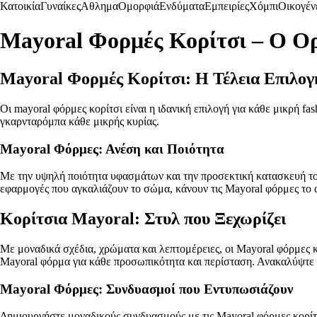
Κατοικία
Γυναίκες
Αθλημα
Ομορφιά
Ενδύματα
Εμπειρίες
Χόμπι
Οικογέν
Mayoral Φορμές Κορίτσι – Ο Ορ
Mayoral Φορμές Κορίτσι: Η Τέλεια Επιλογ
Οι mayoral φόρμες κορίτσι είναι η ιδανική επιλογή για κάθε μικρή f
γκαρνταρόμπα κάθε μικρής κυρίας.
Mayoral Φόρμες: Ανέση και Ποιότητα
Με την υψηλή ποιότητα υφασμάτων και την προσεκτική κατασκευή του
εφαρμογές που αγκαλιάζουν το σώμα, κάνουν τις Mayoral φόρμες το α
Κορίτσια Mayoral: Στυλ που Ξεχωρίζει
Με μοναδικά σχέδια, χρώματα και λεπτομέρειες, οι Mayoral φόρμες κο
Mayoral φόρμα για κάθε προσωπικότητα και περίσταση. Ανακαλύψτε 
Mayoral Φόρμες: Συνδυασμοί που Εντυπωσιάζουν
Δημιουργήστε μοναδικούς συνδυασμούς με τις Mayoral φόρμες κορίτσ