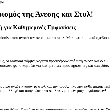
εια
ισμός της Άνεσης και Στυλ!
ή για Καθημερινές Εμφανίσεις
ashionista που αγαπά την άνεση και το στυλ. Με πρωτοποριακά σχέδια
ς, οι Mayoral φόρμες κορίτσι προσφέρουν απόλυτη άνεση και ελευθερ
πόλυτο go-to κομμάτι για καθημερινές δραστηριότητες και παιχνίδια.
ρίτσι αναδεικνύουν το στυλ και την προσωπικότητα κάθε μικρής fashi
τη συλλογή και απογειώστε το στυλ των μικρών μας πριγκίπισσων!
ι και δώστε ζωντάνια στην γκαρνταρόμπα των μικρών μας φίλων. Συνδ