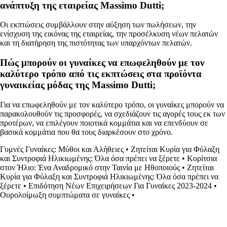
ανάπτυξη της εταιρείας Massimo Dutti;
Οι εκπτώσεις συμβάλλουν στην αύξηση των πωλήσεων, την
ενίσχυση της εικόνας της εταιρείας, την προσέλκυση νέων πελατών
και τη διατήρηση της πιστότητας των υπαρχόντων πελατών.
Πώς μπορούν οι γυναίκες να επωφεληθούν με τον
καλύτερο τρόπο από τις εκπτώσεις στα προϊόντα
γυναικείας μόδας της Massimo Dutti;
Για να επωφεληθούν με τον καλύτερο τρόπο, οι γυναίκες μπορούν να
παρακολουθούν τις προσφορές, να σχεδιάζουν τις αγορές τους εκ των
προτέρων, να επιλέγουν ποιοτικά κομμάτια και να επενδύουν σε
βασικά κομμάτια που θα τους διαρκέσουν στο χρόνο.
Γυμνές Γυναίκες: Μύθοι και Αλήθειες
•
Ζητείται Κυρία για Φύλαξη
και Συντροφιά Ηλικιωμένης: Όλα όσα πρέπει να ξέρετε
•
Κορίτσια
στον Ήλιο: Ένα Αναδρομικό στην Ταινία με Ηθοποιούς
•
Ζητείται
Κυρία για Φύλαξη και Συντροφιά Ηλικιωμένης: Όλα όσα πρέπει να
ξέρετε
•
Επιδότηση Νέων Επιχειρήσεων Για Γυναίκες 2023-2024
•
Ουρολοίμωξη συμπτώματα σε γυναίκες
•