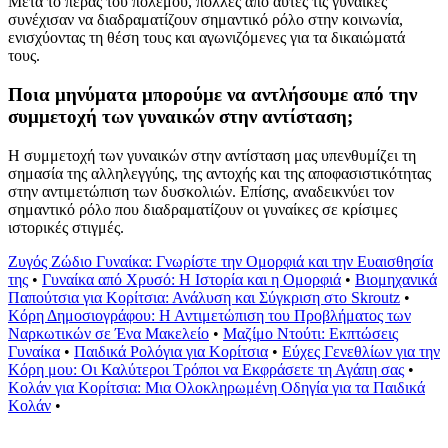
Μετά το πέρας του πολέμου, πολλές από αυτές τις γυναίκες
συνέχισαν να διαδραματίζουν σημαντικό ρόλο στην κοινωνία,
ενισχύοντας τη θέση τους και αγωνιζόμενες για τα δικαιώματά
τους.
Ποια μηνύματα μπορούμε να αντλήσουμε από την
συμμετοχή των γυναικών στην αντίσταση;
Η συμμετοχή των γυναικών στην αντίσταση μας υπενθυμίζει τη
σημασία της αλληλεγγύης, της αντοχής και της αποφασιστικότητας
στην αντιμετώπιση των δυσκολιών. Επίσης, αναδεικνύει τον
σημαντικό ρόλο που διαδραματίζουν οι γυναίκες σε κρίσιμες
ιστορικές στιγμές.
Ζυγός Ζώδιο Γυναίκα: Γνωρίστε την Ομορφιά και την Ευαισθησία
της
•
Γυναίκα από Χρυσό: Η Ιστορία και η Ομορφιά
•
Βιομηχανικά
Παπούτσια για Κορίτσια: Ανάλυση και Σύγκριση στο Skroutz
•
Κόρη Δημοσιογράφου: Η Αντιμετώπιση του Προβλήματος των
Ναρκωτικών σε Ένα Μακελείο
•
Μαζίμο Ντούτι: Εκπτώσεις
Γυναίκα
•
Παιδικά Ρολόγια για Κορίτσια
•
Εύχες Γενεθλίων για την
Κόρη μου: Οι Καλύτεροι Τρόποι να Εκφράσετε τη Αγάπη σας
•
Κολάν για Κορίτσια: Μια Ολοκληρωμένη Οδηγία για τα Παιδικά
Κολάν
•