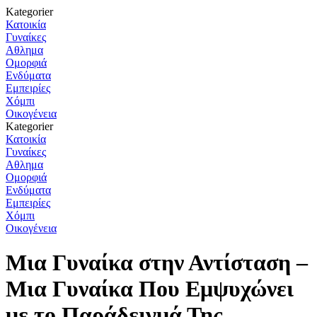
Kategorier
Κατοικία
Γυναίκες
Αθλημα
Ομορφιά
Ενδύματα
Εμπειρίες
Χόμπι
Οικογένεια
Kategorier
Κατοικία
Γυναίκες
Αθλημα
Ομορφιά
Ενδύματα
Εμπειρίες
Χόμπι
Οικογένεια
Μια Γυναίκα στην Αντίσταση –
Μια Γυναίκα Που Εμψυχώνει
με το Παράδειγμά Της