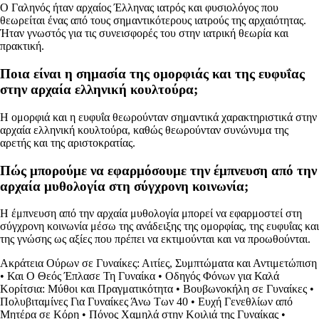
Ο Γαληνός ήταν αρχαίος Έλληνας ιατρός και φυσιολόγος που
θεωρείται ένας από τους σημαντικότερους ιατρούς της αρχαιότητας.
Ήταν γνωστός για τις συνεισφορές του στην ιατρική θεωρία και
πρακτική.
Ποια είναι η σημασία της ομορφιάς και της ευφυΐας
στην αρχαία ελληνική κουλτούρα;
Η ομορφιά και η ευφυΐα θεωρούνταν σημαντικά χαρακτηριστικά στην
αρχαία ελληνική κουλτούρα, καθώς θεωρούνταν συνώνυμα της
αρετής και της αριστοκρατίας.
Πώς μπορούμε να εφαρμόσουμε την έμπνευση από την
αρχαία μυθολογία στη σύγχρονη κοινωνία;
Η έμπνευση από την αρχαία μυθολογία μπορεί να εφαρμοστεί στη
σύγχρονη κοινωνία μέσω της ανάδειξης της ομορφίας, της ευφυΐας και
της γνώσης ως αξίες που πρέπει να εκτιμούνται και να προωθούνται.
Ακράτεια Ούρων σε Γυναίκες: Αιτίες, Συμπτώματα και Αντιμετώπιση
•
Και Ο Θεός Έπλασε Τη Γυναίκα
•
Οδηγός Φόνων για Καλά
Κορίτσια: Μύθοι και Πραγματικότητα
•
Βουβωνοκήλη σε Γυναίκες
•
Πολυβιταμίνες Για Γυναίκες Άνω Των 40
•
Ευχή Γενεθλίων από
Μητέρα σε Κόρη
•
Πόνος Χαμηλά στην Κοιλιά της Γυναίκας
•