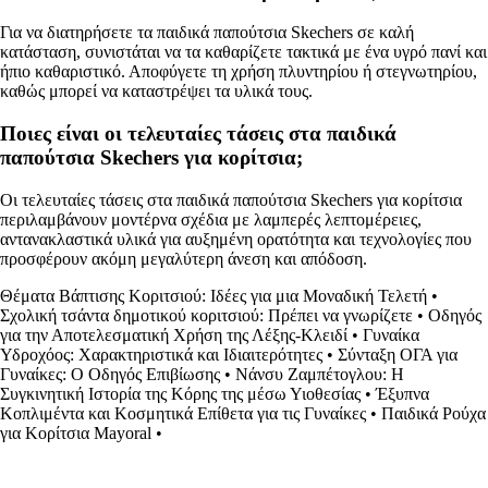
Για να διατηρήσετε τα παιδικά παπούτσια Skechers σε καλή
κατάσταση, συνιστάται να τα καθαρίζετε τακτικά με ένα υγρό πανί και
ήπιο καθαριστικό. Αποφύγετε τη χρήση πλυντηρίου ή στεγνωτηρίου,
καθώς μπορεί να καταστρέψει τα υλικά τους.
Ποιες είναι οι τελευταίες τάσεις στα παιδικά
παπούτσια Skechers για κορίτσια;
Οι τελευταίες τάσεις στα παιδικά παπούτσια Skechers για κορίτσια
περιλαμβάνουν μοντέρνα σχέδια με λαμπερές λεπτομέρειες,
αντανακλαστικά υλικά για αυξημένη ορατότητα και τεχνολογίες που
προσφέρουν ακόμη μεγαλύτερη άνεση και απόδοση.
Θέματα Βάπτισης Κοριτσιού: Ιδέες για μια Μοναδική Τελετή
•
Σχολική τσάντα δημοτικού κοριτσιού: Πρέπει να γνωρίζετε
•
Οδηγός
για την Αποτελεσματική Χρήση της Λέξης-Κλειδί
•
Γυναίκα
Υδροχόος: Χαρακτηριστικά και Ιδιαιτερότητες
•
Σύνταξη ΟΓΑ για
Γυναίκες: Ο Οδηγός Επιβίωσης
•
Νάνσυ Ζαμπέτογλου: Η
Συγκινητική Ιστορία της Κόρης της μέσω Υιοθεσίας
•
Έξυπνα
Κοπλιμέντα και Κοσμητικά Επίθετα για τις Γυναίκες
•
Παιδικά Ρούχα
για Κορίτσια Mayoral
•