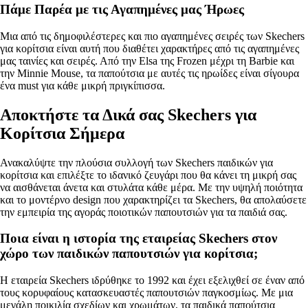
Πάμε Παρέα με τις Αγαπημένες μας Ήρωες
Μια από τις δημοφιλέστερες και πιο αγαπημένες σειρές των Skechers
για κορίτσια είναι αυτή που διαθέτει χαρακτήρες από τις αγαπημένες
μας ταινίες και σειρές. Από την Elsa της Frozen μέχρι τη Barbie και
την Minnie Mouse, τα παπούτσια με αυτές τις ηρωίδες είναι σίγουρα
ένα must για κάθε μικρή πριγκίπισσα.
Αποκτήστε τα Δικά σας Skechers για
Κορίτσια Σήμερα
Ανακαλύψτε την πλούσια συλλογή των Skechers παιδικών για
κορίτσια και επιλέξτε το ιδανικό ζευγάρι που θα κάνει τη μικρή σας
να αισθάνεται άνετα και στυλάτα κάθε μέρα. Με την υψηλή ποιότητα
και το μοντέρνο design που χαρακτηρίζει τα Skechers, θα απολαύσετε
την εμπειρία της αγοράς ποιοτικών παπουτσιών για τα παιδιά σας.
Ποια είναι η ιστορία της εταιρείας Skechers στον
χώρο των παιδικών παπουτσιών για κορίτσια;
Η εταιρεία Skechers ιδρύθηκε το 1992 και έχει εξελιχθεί σε έναν από
τους κορυφαίους κατασκευαστές παπουτσιών παγκοσμίως. Με μια
μεγάλη ποικιλία σχεδίων και χρωμάτων, τα παιδικά παπούτσια