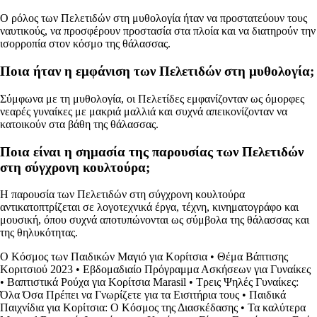
Ο ρόλος των Πελετιδών στη μυθολογία ήταν να προστατεύουν τους
ναυτικούς, να προσφέρουν προστασία στα πλοία και να διατηρούν την
ισορροπία στον κόσμο της θάλασσας.
Ποια ήταν η εμφάνιση των Πελετιδών στη μυθολογία;
Σύμφωνα με τη μυθολογία, οι Πελετίδες εμφανίζονταν ως όμορφες
νεαρές γυναίκες με μακριά μαλλιά και συχνά απεικονίζονταν να
κατοικούν στα βάθη της θάλασσας.
Ποια είναι η σημασία της παρουσίας των Πελετιδών
στη σύγχρονη κουλτούρα;
Η παρουσία των Πελετιδών στη σύγχρονη κουλτούρα
αντικατοπτρίζεται σε λογοτεχνικά έργα, τέχνη, κινηματογράφο και
μουσική, όπου συχνά αποτυπώνονται ως σύμβολα της θάλασσας και
της θηλυκότητας.
Ο Κόσμος των Παιδικών Μαγιό για Κορίτσια
•
Θέμα Βάπτισης
Κοριτσιού 2023
•
Εβδομαδιαίο Πρόγραμμα Ασκήσεων για Γυναίκες
•
Βαπτιστικά Ρούχα για Κορίτσια Marasil
•
Τρεις Ψηλές Γυναίκες:
Όλα Όσα Πρέπει να Γνωρίζετε για τα Εισιτήρια τους
•
Παιδικά
Παιχνίδια για Κορίτσια: Ο Κόσμος της Διασκέδασης
•
Τα καλύτερα