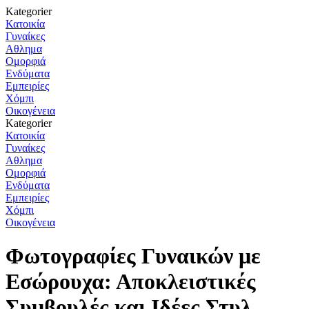
Kategorier
Κατοικία
Γυναίκες
Αθλημα
Ομορφιά
Ενδύματα
Εμπειρίες
Χόμπι
Οικογένεια
Kategorier
Κατοικία
Γυναίκες
Αθλημα
Ομορφιά
Ενδύματα
Εμπειρίες
Χόμπι
Οικογένεια
Φωτογραφίες Γυναικών με
Εσώρουχα: Αποκλειστικές
Συμβουλές και Ιδέες Στυλ