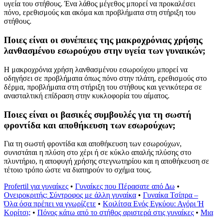
υγεία του στήθους. Ένα λάθος μέγεθος μπορεί να προκαλέσει
πόνο, ερεθισμούς και ακόμα και προβλήματα στη στήριξη του
στήθους.
Ποιες είναι οι συνέπειες της μακροχρόνιας χρήσης
λανθασμένου εσωρούχου στην υγεία των γυναικών;
Η μακροχρόνια χρήση λανθασμένου εσωρούχου μπορεί να
οδηγήσει σε προβλήματα όπως πόνο στην πλάτη, ερεθισμούς στο
δέρμα, προβλήματα στη στήριξη του στήθους και γενικότερα σε
ανασταλτική επίδραση στην κυκλοφορία του αίματος.
Ποιες είναι οι βασικές συμβουλές για τη σωστή
φροντίδα και αποθήκευση των εσωρούχων;
Για τη σωστή φροντίδα και αποθήκευση των εσωρούχων,
συνιστάται η πλύση στο χέρι ή σε κύκλο απαλής πλύσης στο
πλυντήριο, η αποφυγή χρήσης στεγνωτηρίου και η αποθήκευση σε
τέτοιο τρόπο ώστε να διατηρούν το σχήμα τους.
Profertil για γυναίκες
•
Γυναίκες που Πέρασατε από Δω
•
Ονειροκριτής: Σύντροφος με άλλη γυναίκα
•
Γυναίκα Τσίπρα –
Όλα όσα πρέπει να γνωρίζετε
•
Κοιλίτσα Ενός Εγκύου: Αγόρι Ή
Κορίτσι;
•
Πόνος κάτω από το στήθος αριστερά στις γυναίκες
•
Μια