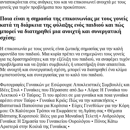
ανταποκρίνεται στις ανάγκες του και να επικοινωνεί ανοιχτά με τους
γονείς για τυχόν προβλήματα που προκύπτουν.
Ποια είναι η σημασία της επικοινωνίας με τους γονείς
κατά τη διάρκεια της φύλαξης ενός παιδιού και πώς
μπορεί να διατηρηθεί μια ανοιχτή και συνεργατική
σχέση;
Η επικοινωνία με τους γονείς είναι ζωτικής σημασίας για την καλή
φροντίδα του παιδιού. Μια κυρία πρέπει να ενημερώνει τους γονείς
για τις δραστηριότητες και την εξέλιξη του παιδιού, να αναφέρει τυχόν
προβλήματα και να ζητάει συμβουλές ή υποστήριξη όταν απαιτείται.
Με ανοιχτή και συνεργατική σχέση, μπορεί να διατηρηθεί ένα κλίμα
εμπιστοσύνης και συνεργασίας για το καλό του παιδιού.
Φωτογραφίες Γυναικών με Εσώρουχα: Αποκλειστικές Συμβουλές και
Ιδέες Στυλ
•
Γυναίκες που Πέρασατε από Δω
•
Λόρα: Η Γυναίκα του
Λεκτικού
•
Ο Ταύρος: Τι του αρέσει σε μια γυναίκα και ποια γυναίκα
αρέσει στον Ταύρο
•
Γυναίκα Κριός: Πώς να την κατακτήσεις
•
Βαπτιστικά Παπούτσια για Κορίτσια
•
Εύχες Γενεθλίων για την Κόρη
μου: Οι Καλύτεροι Τρόποι να Εκφράσετε τη Αγάπη σας
•
Θέματα
Βάπτισης Κοριτσιού: Ιδέες για μια Μοναδική Τελετή
•
Ανδρολόγος
Γυναίκα: Η Σημασία του Γυναικείου Ουρολόγου
•
Πόνος Κάτω
Αριστερά στην Κοιλιά της Γυναίκας
•